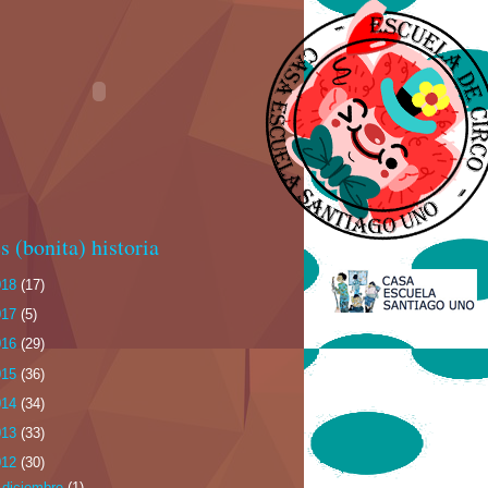
s (bonita) historia
018
(17)
017
(5)
016
(29)
015
(36)
014
(34)
013
(33)
012
(30)
►
diciembre
(1)