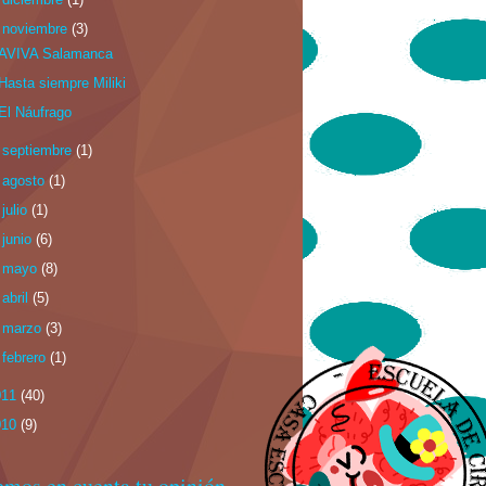
▼
noviembre
(3)
AVIVA Salamanca
Hasta siempre Miliki
El Náufrago
►
septiembre
(1)
►
agosto
(1)
►
julio
(1)
►
junio
(6)
►
mayo
(8)
►
abril
(5)
►
marzo
(3)
►
febrero
(1)
011
(40)
010
(9)
emos en cuenta tu opinión