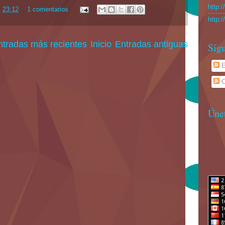
http:
23:12
1 comentarios
http:
ntradas más recientes
Inicio
Entradas antiguas
Sígu
E
C
Úne