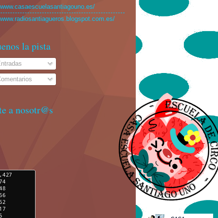
//www.casaescuelasantiagouno.es/
//www.radiosantiagueros.blogspot.com.es/
enos la pista
ntradas
omentarios
te a nosotr@s