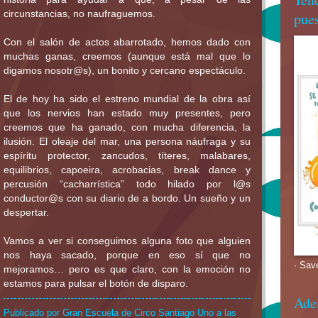
circunstancias, no naufraguemos.
pues
Con el salón de actos abarrotado, hemos dado con
muchas ganas, creemos (aunque está mal que lo
digamos nosotr@s), un bonito y cercano espectáculo.
El de hoy ha sido el estreno mundial de la obra así
que los nervios han estado muy presentes, pero
creemos que ha ganado, con mucha diferencia, la
ilusión. El oleaje del mar, una persona náufraga y su
espíritu protector, zancudos, títeres, malabares,
equilibrios, capoeira, acrobacias, break dance y
percusión “cacharrística” todo hilado por l@s
conductor@s con su diario de a bordo. Un sueño y un
despertar.
Vamos a ver si conseguimos alguna foto que alguien
nos haya sacado, porque en eso sí que no
· Sav
mejoramos… pero es que claro, con la emoción no
estamos para pulsar el botón de disparo.
Ade
Publicado por
Gran Escuela de Circo Santiago Uno
a las