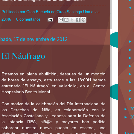
Publicado por
Gran Escuela de Circo Santiago Uno
a las
23:46
0 comentarios
bado, 17 de noviembre de 2012
El Náufrago
Estamos en plena ebullición, después de un montón
de horas de ensayo, esta tarde a las 18:00H hemos
estrenado “El Náufrago” en Valladolid, en el Centro
Hospitalario Benito Menni.
Con motivo de la celebración del Día Internacional de
►
2
los Derechos del Niño, en colaboración con
la
Asociación Castellano
y Leonesa para
la Defensa
de
►
2
la Infancia REA
, niñ@s y mayores han podido
saborear nuestra nueva puesta en escena, una
Ten
historia para ayudar a que, a pesar de las