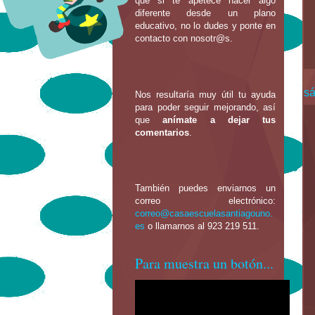
que si te apetece hacer algo
diferente desde un plano
educativo, no lo dudes y ponte en
contacto con nosotr@s.
sá
Nos resultaría muy útil tu ayuda
para poder seguir mejorando, así
que
anímate a dejar tus
comentarios
.
También puedes enviarnos un
correo electrónico:
correo@casaescuelasantiagouno.
es
o llamarnos al 923 219 511.
Para muestra un botón...