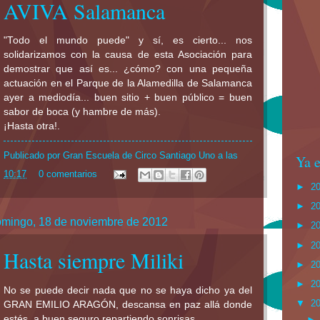
AVIVA Salamanca
"Todo el mundo puede" y sí, es cierto... nos
solidarizamos con la causa de esta Asociación para
demostrar que así es... ¿cómo? con una pequeña
actuación en el Parque de la Alamedilla de Salamanca
ayer a mediodía... buen sitio + buen público = buen
sabor de boca (y hambre de más).
¡Hasta otra!.
Publicado por
Gran Escuela de Circo Santiago Uno
a las
Ya e
10:17
0 comentarios
►
2
►
2
mingo, 18 de noviembre de 2012
►
2
►
2
Hasta siempre Miliki
►
2
►
2
No se puede decir nada que no se haya dicho ya del
▼
2
GRAN EMILIO ARAGÓN, descansa en paz allá donde
estés, a buen seguro repartiendo sonrisas...