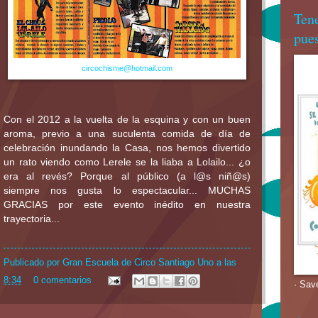
Ten
pues
circochisme@hotmail.com
Con el 2012 a la vuelta de la esquina y con un buen
aroma, previo a una suculenta comida de día de
celebración inundando la Casa, nos hemos divertido
un rato viendo como Lerele se la liaba a Lolailo... ¿o
era al revés? Porque al público (a l@s niñ@s)
siempre nos gusta lo espectacular... MUCHAS
GRACIAS por este evento inédito en nuestra
trayectoria...
Publicado por
Gran Escuela de Circo Santiago Uno
a las
8:34
0 comentarios
· Sav