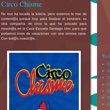
Circo Chisme
No nos ha tocado la lotería, pero estamos la mar de
content@s porque hoy, para finalizar el trimestre, es
otra compañía de circo la que ha actuado para
nosotr@s en la Casa Escuela Santiago Uno, para que
podamos irnos de vacaciones con una sonrisa sana.
Con tod@s nosotr@s...
Ya e
►
2
►
2
►
2
►
2
►
2
►
2
►
2