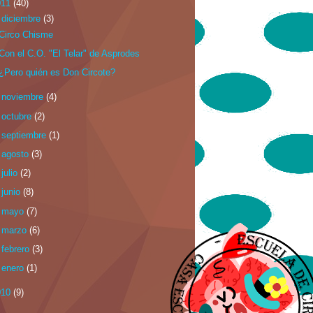
011
(40)
▼
diciembre
(3)
Circo Chisme
Con el C.O. "El Telar" de Asprodes
¿Pero quién es Don Circote?
►
noviembre
(4)
►
octubre
(2)
►
septiembre
(1)
►
agosto
(3)
►
julio
(2)
►
junio
(8)
►
mayo
(7)
►
marzo
(6)
►
febrero
(3)
►
enero
(1)
010
(9)