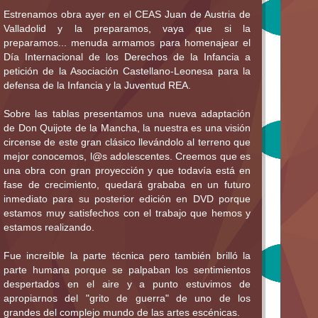
Estrenamos obra ayer en el CEAS Juan de Austria de
Valladolid y la preparamos, vaya que si la
preparamos... menuda armamos para homenajear el
Día Internacional de los Derechos de la Infancia a
petición de la Asociación Castellano-Leonesa para la
defensa de la Infancia y la Juventud REA.
Sobre las tablas presentamos una nueva adaptación
de Don Quijote de la Mancha, la nuestra es una visión
circense de este gran clásico llevándolo al terreno que
mejor conocemos, l@s adolescentes. Creemos que es
una obra con gran proyección y que todavía está en
fase de crecimiento, quedará grababa en un futuro
inmediato para su posterior edición en DVD porque
estamos muy satisfechos con el trabajo que hemos y
estamos realizando.
Fue increíble la parte técnica pero también brilló la
parte humana porque se palpaban los sentimientos
despertados en el aire y a punto estuvimos de
apropiarnos del "grito de guerra" de uno de los
grandes del complejo mundo de las artes escénicas.