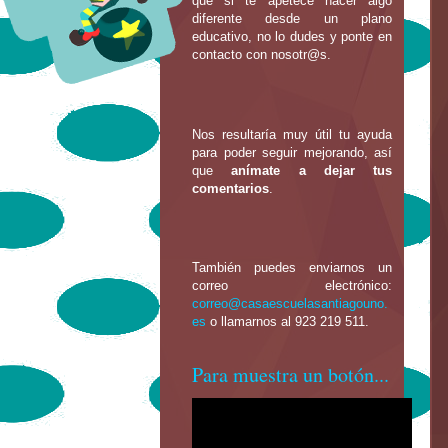
que si te apetece hacer algo
diferente desde un plano
educativo, no lo dudes y ponte en
contacto con nosotr@s.
Nos resultaría muy útil tu ayuda
para poder seguir mejorando, así
que
anímate a dejar tus
comentarios
.
También puedes enviarnos un
correo electrónico:
correo@casaescuelasantiagouno.
es
o llamarnos al 923 219 511.
Para muestra un botón...