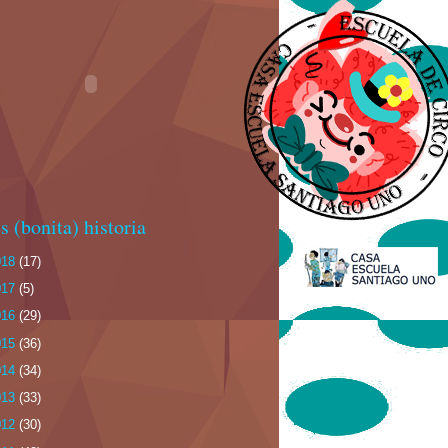
s (bonita) historia
018
(17)
017
(5)
016
(29)
015
(36)
014
(34)
013
(33)
012
(30)