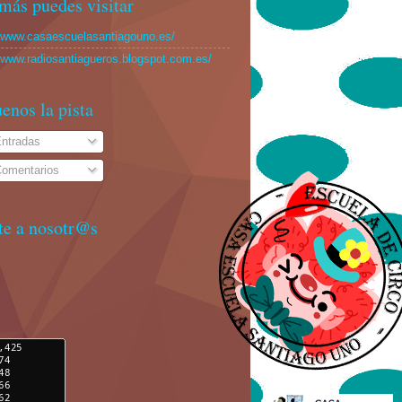
más puedes visitar
//www.casaescuelasantiagouno.es/
//www.radiosantiagueros.blogspot.com.es/
enos la pista
ntradas
omentarios
te a nosotr@s