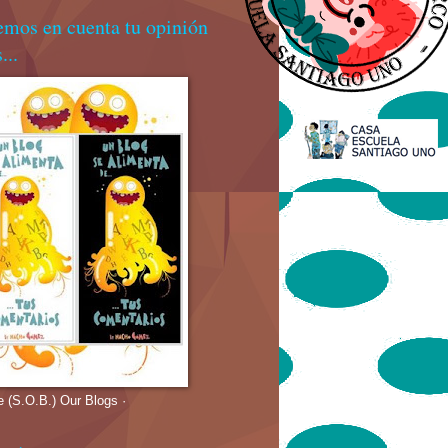
emos en cuenta tu opinión
...
e (S.O.B.) Our Blogs ·