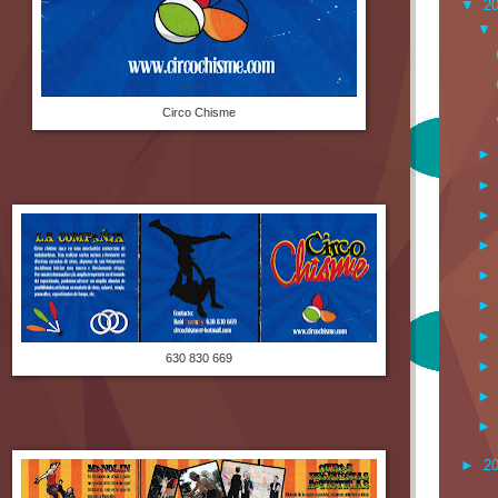
▼
2
Circo Chisme
630 830 669
►
2