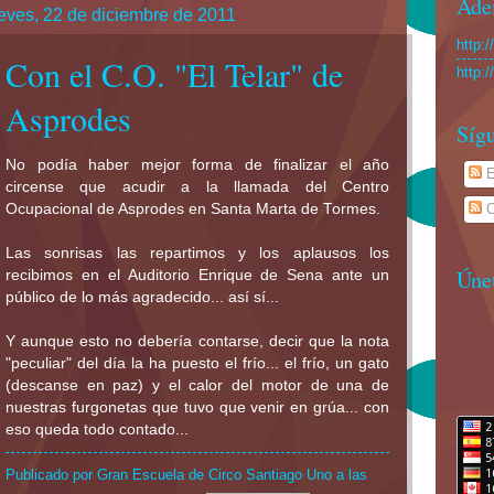
Ade
eves, 22 de diciembre de 2011
http:
Con el C.O. "El Telar" de
http:
Asprodes
Sígu
No podía haber mejor forma de finalizar el año
E
circense que acudir a la llamada del Centro
Ocupacional de Asprodes en Santa Marta de Tormes.
C
Las sonrisas las repartimos y los aplausos los
Úne
recibimos en el Auditorio Enrique de Sena ante un
público de lo más agradecido... así sí...
Y aunque esto no debería contarse, decir que la nota
"peculiar" del día la ha puesto el frío... el frío, un gato
(descanse en paz) y el calor del motor de una de
nuestras furgonetas que tuvo que venir en grúa... con
eso queda todo contado...
Publicado por
Gran Escuela de Circo Santiago Uno
a las