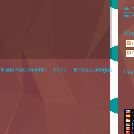
http:
http:
Sígu
E
C
ntrada más reciente
Inicio
Entrada antigua
Úne