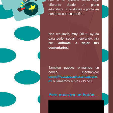
que si te apetece hacer algo
diferente desde un plano
educativo, no lo dudes y ponte en
contacto con nosotr@s.
Nos resultaría muy útil tu ayuda
para poder seguir mejorando, así
que
anímate a dejar tus
comentarios
.
También puedes enviarnos un
correo electrónico:
correo@casaescuelasantiagouno.
es
o llamarnos al 923 219 511.
Para muestra un botón...