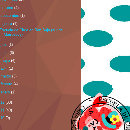
►
octubre
(4)
►
septiembre
(1)
▼
agosto
(1)
Escuela de Circo en Ben Baja (sur de
Marruecos)
►
julio
(1)
►
junio
(6)
►
mayo
(4)
►
abril
(1)
►
marzo
(3)
►
febrero
(4)
►
enero
(1)
012
(30)
011
(40)
010
(9)