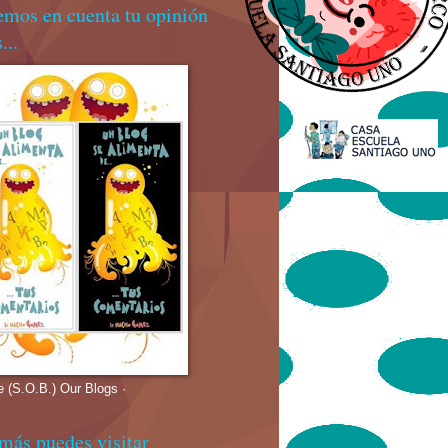
emos en cuenta tu opinión
...
e (S.O.B.) Our Blogs ·
más puedes visitar