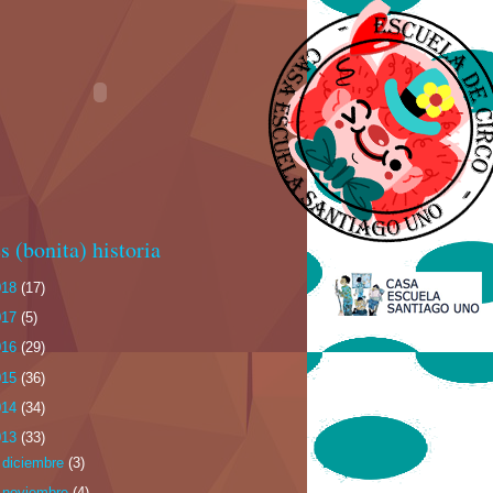
s (bonita) historia
018
(17)
017
(5)
016
(29)
015
(36)
014
(34)
013
(33)
►
diciembre
(3)
►
noviembre
(4)