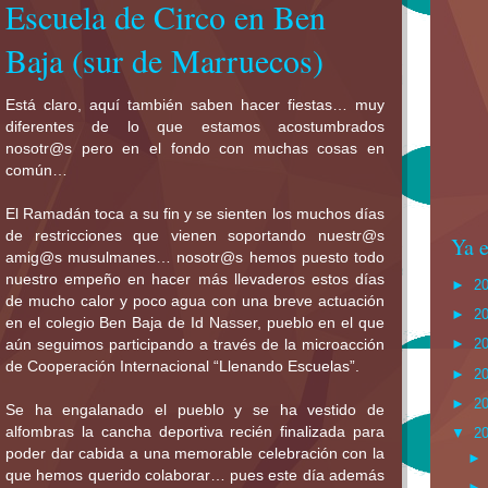
Escuela de Circo en Ben
Baja (sur de Marruecos)
Está claro, aquí también saben hacer fiestas… muy
diferentes de lo que estamos acostumbrados
nosotr@s pero en el fondo con muchas cosas en
común…
El Ramadán toca a su fin y se sienten los muchos días
de restricciones que vienen soportando nuestr@s
Ya e
amig@s musulmanes… nosotr@s hemos puesto todo
nuestro empeño en hacer más llevaderos estos días
►
2
de mucho calor y poco agua con una breve actuación
►
2
en el colegio Ben Baja de Id Nasser, pueblo en el que
►
2
aún seguimos participando a través de la microacción
de Cooperación Internacional “Llenando Escuelas”.
►
2
►
2
Se ha engalanado el pueblo y se ha vestido de
alfombras la cancha deportiva recién finalizada para
▼
2
poder dar cabida a una memorable celebración con la
que hemos querido colaborar… pues este día además