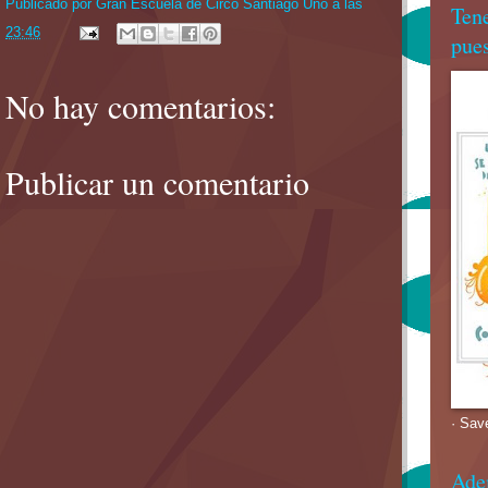
Publicado por
Gran Escuela de Circo Santiago Uno
a las
Ten
23:46
pues
No hay comentarios:
Publicar un comentario
· Sav
Ade