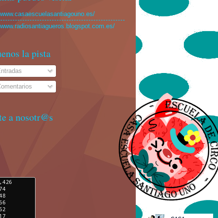
//www.casaescuelasantiagouno.es/
//www.radiosantiagueros.blogspot.com.es/
enos la pista
ntradas
omentarios
te a nosotr@s