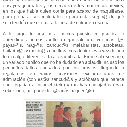
ensayos generales y los nervios de los momentos previos,
en los que había quien corría para acabar de maquillarse,
para preparar sus materiales o para estar segur@ de qué
sitio tendría que ocupar a la hora de entrar en escena.
A lo largo de una hora, hemos puesto en práctica lo
aprendido y hemos vuelto a dejar salir una vez más l@s
payas@s, mag@s, zancud@s, malabaristas, acróbatas,
bailarin@s y músic@s que llevamos dentro, esta vez de una
forma algo diferente a la acostumbrada. Frente al escenario,
un variado público que no ha dudado en aplaudir incluso los
pequeños fallos causados por los nervios, llegando a
regalarnos en varias ocasiones exclamaciones de
admiración (con es@s zancud@s y acróbatas que parece
que llegarían a tocar el cielo) y muchas carcajadas (esto,
sobre todo, por parte de l@s más pequeñ@s).